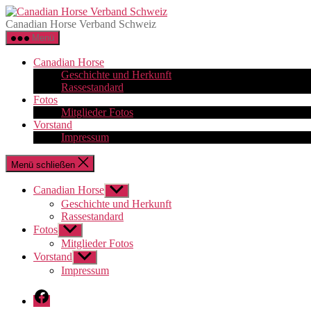
Zum
Canadian
Inhalt
Horse
Canadian Horse Verband Schweiz
springen
Verband
Menü
Schweiz
Canadian Horse
Geschichte und Herkunft
Rassestandard
Fotos
Mitglieder Fotos
Vorstand
Impressum
Menü schließen
Canadian Horse
Untermenü
anzeigen
Geschichte und Herkunft
Rassestandard
Fotos
Untermenü
anzeigen
Mitglieder Fotos
Vorstand
Untermenü
anzeigen
Impressum
Canadian
Horse