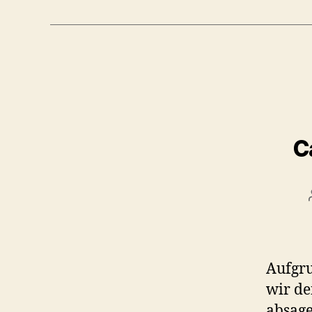
C
Aufgr
wir de
absage