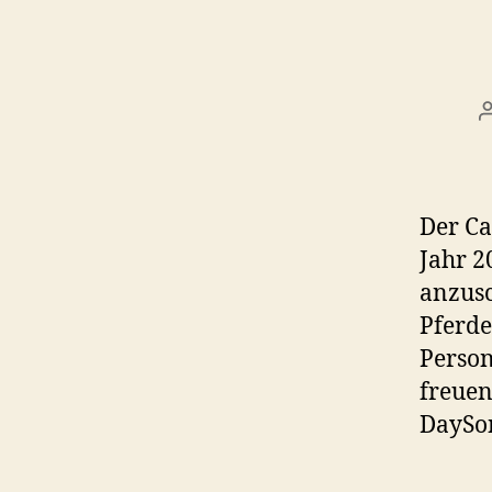
Der Ca
Jahr 2
anzus
Pferde
Person
freuen
DaySon