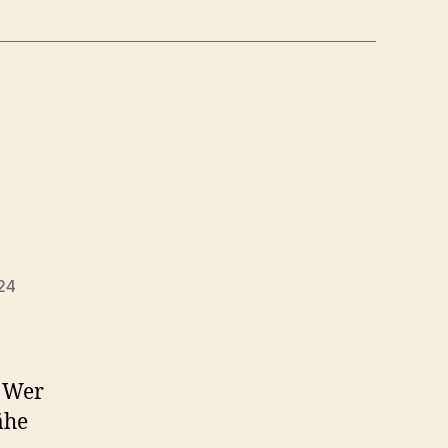
24
ngsdatum
. Wer
ähe