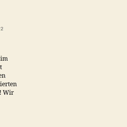
22
ngsdatum
 im
t
en
sierten
! Wir