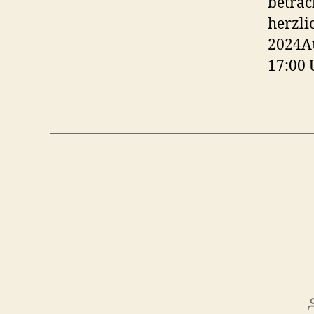
betrac
herzli
2024Au
17:00 