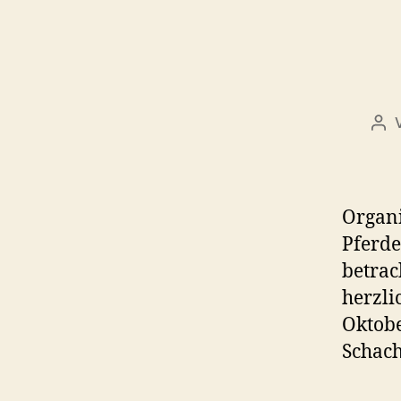
Bei
Organi
Pferde
betrac
herzli
Oktobe
Schach