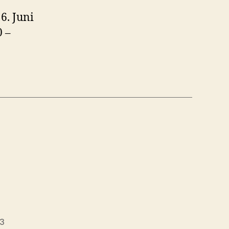
6. Juni
0 –
23
ngsdatum