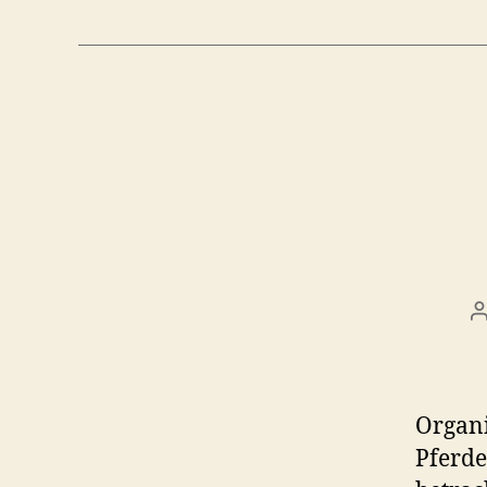
B
Organi
Pferde