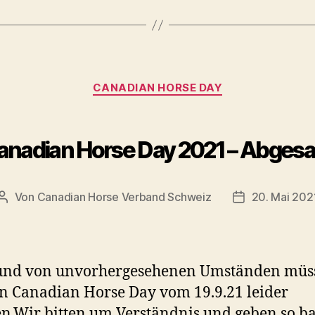
Kategorien
CANADIAN HORSE DAY
anadian Horse Day 2021 – Abgesa
Von
Canadian Horse Verband Schweiz
20. Mai 202
Beitragsautor
Veröffentlich
und von unvorhergesehenen Umständen müs
n Canadian Horse Day vom 19.9.21 leider
n.Wir bitten um Verständnis und geben so b