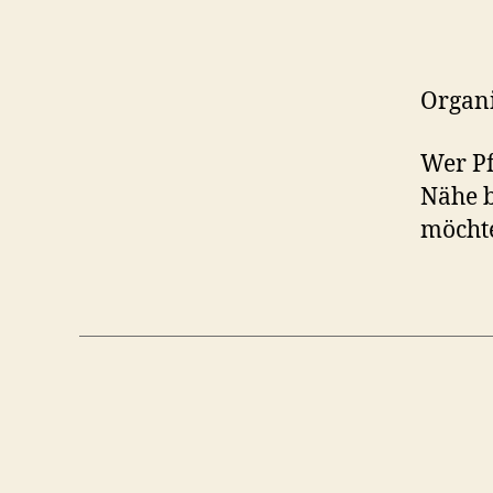
Organi
Wer Pf
Nähe b
möchte