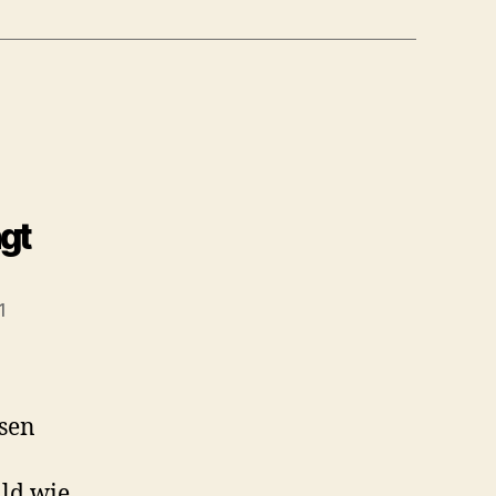
gt
1
ungsdatum
sen
ald wie