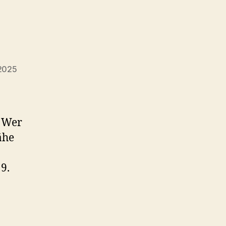
2025
datum
. Wer
ähe
9.